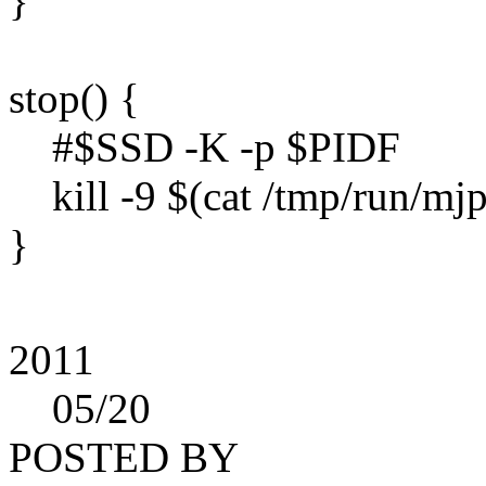
}
stop() {
#$SSD -K -p $PIDF
kill -9 $(cat /tmp/run/mjp
}
2011
05
/20
POSTED BY