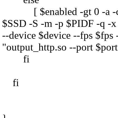
[ $enabled -gt 0 -a -c 
$SSD -S -m -p $PIDF -q -x
--device $device --fps $fps 
"output_http.so --port $
fi
fi