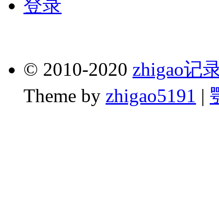
登录
© 2010-2020
zhigao
Theme by
zhigao5191
|