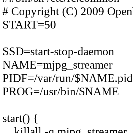
# Copyright (C) 2009 Open
START=50
SSD=start-stop-daemon
NAME=mjpg_streamer
PIDF=/var/run/$NAME.pid
PROG=/usr/bin/$NAME
start() {
killall -q mjpg_streamer