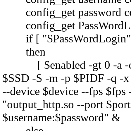
config_get password co
config_get PassWordLog
if [ "$PassWordLogin" =
then
[ $enabled -gt 0 -a -c 
$SSD -S -m -p $PIDF -q -x
--device $device --fps $fps 
"output_http.so --port $p
$username:$password" &
else