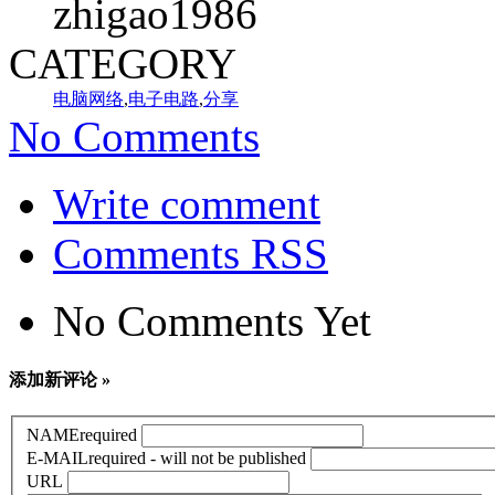
zhigao1986
CATEGORY
电脑网络
,
电子电路
,
分享
No Comments
Write comment
Comments RSS
No Comments Yet
添加新评论 »
NAME
required
E-MAIL
required - will not be published
URL