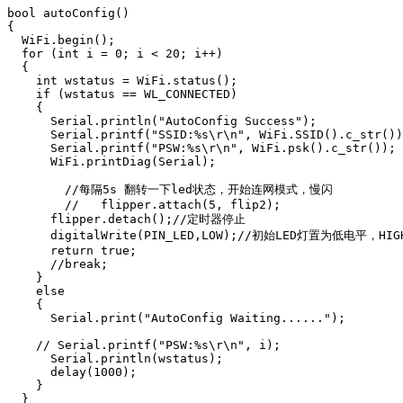
bool autoConfig()

{

  WiFi.begin();

  for (int i = 0; i < 20; i++)

  {

    int wstatus = WiFi.status();

    if (wstatus == WL_CONNECTED)

    {

      Serial.println("AutoConfig Success");

      Serial.printf("SSID:%s\r\n", WiFi.SSID().c_str())
      Serial.printf("PSW:%s\r\n", WiFi.psk().c_str());

      WiFi.printDiag(Serial);

        //每隔5s 翻转一下led状态，开始连网模式，慢闪

        //   flipper.attach(5, flip2); 

      flipper.detach();//定时器停止

      digitalWrite(PIN_LED,LOW);//初始LED灯置为低电平，H
      return true;

      //break;

    }

    else

    {

      Serial.print("AutoConfig Waiting......");

    // Serial.printf("PSW:%s\r\n", i);

      Serial.println(wstatus);

      delay(1000);

    }

  }
