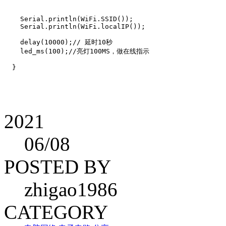
    Serial.println(WiFi.SSID());

    Serial.println(WiFi.localIP());

    delay(10000);// 延时10秒

    led_ms(100);//亮灯100MS，做在线指示

2021
06
/08
POSTED BY
zhigao1986
CATEGORY