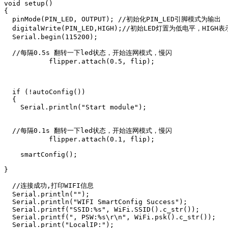
void setup()

{

  pinMode(PIN_LED, OUTPUT); //初始化PIN_LED引脚模式为输出

  digitalWrite(PIN_LED,HIGH);//初始LED灯置为低电平，HIGH
  Serial.begin(115200);

  //每隔0.5s 翻转一下led状态，开始连网模式，慢闪

           flipper.attach(0.5, flip); 

  if (!autoConfig())

  {

    Serial.println("Start module");

  //每隔0.1s 翻转一下led状态，开始连网模式，慢闪

           flipper.attach(0.1, flip); 

    smartConfig();

}

  //连接成功,打印WIFI信息

  Serial.println("");

  Serial.println("WIFI SmartConfig Success");

  Serial.printf("SSID:%s", WiFi.SSID().c_str());

  Serial.printf(", PSW:%s\r\n", WiFi.psk().c_str());

  Serial.print("LocalIP:");
