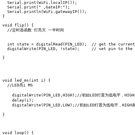
  Serial.print(WiFi.localIP());

  Serial.print(" ,GateIP:");

  Serial.println(WiFi.gatewayIP());

}

void flip() {

  //定时器函数 灯亮灭 一半时间

  int state = digitalRead(PIN_LED);  // get the current
  digitalWrite(PIN_LED, !state);     // set pin to the 
}

void led_ms(int i) {

  //LED亮i MS

    digitalWrite(PIN_LED,HIGH);//初始LED灯置为低电平，HI
    delay(i);

    digitalWrite(PIN_LED,LOW);//初始LED灯置为低电平，HIG
}

void loop() {
