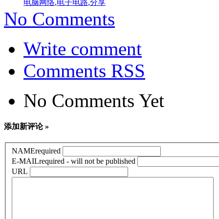
电脑网络
,
电子电路
,
分享
No Comments
Write comment
Comments RSS
No Comments Yet
添加新评论 »
NAME
required
E-MAIL
required - will not be published
URL