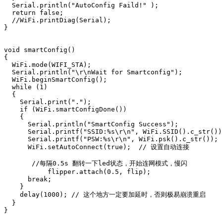
  Serial.println("AutoConfig Faild!" );

  return false;

  //WiFi.printDiag(Serial);

}

void smartConfig()

{

  WiFi.mode(WIFI_STA);

  Serial.println("\r\nWait for Smartconfig");

  WiFi.beginSmartConfig();

  while (1)

  {

    Serial.print(".");

    if (WiFi.smartConfigDone())

    {

      Serial.println("SmartConfig Success");

      Serial.printf("SSID:%s\r\n", WiFi.SSID().c_str())
      Serial.printf("PSW:%s\r\n", WiFi.psk().c_str());

      WiFi.setAutoConnect(true);  // 设置自动连接

       //每隔0.5s 翻转一下led状态，开始连网模式，慢闪

           flipper.attach(0.5, flip); 

      break;

    }

    delay(1000); // 这个地方一定要加延时，否则极易崩溃重启

  }

}
