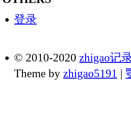
登录
© 2010-2020
zhigao
Theme by
zhigao5191
|