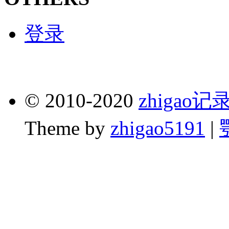
登录
© 2010-2020
zhigao
Theme by
zhigao5191
|