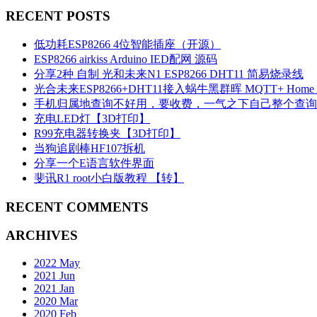
RECENT POSTS
低功耗ESP8266 4位智能插座（开源）
ESP8266 airkiss Arduino IED配网 源码
分享2种 自制 光和未来N1 ESP8266 DHT11 简易烧录线
光合未来ESP8266+DHT11接入蜗牛黑群晖 MQTT+ Home Ass
手机归属地查询不好用，要收费，一气之下自己整个查询A
充电LED灯【3D打印】
R99充电器转换夹【3D打印】
当狗追剧棒HF107拆机
分享一个E语言软件界面
斐讯R1 root小白版教程 【转】
RECENT COMMENTS
ARCHIVES
2022 May
2021 Jun
2021 Jan
2020 Mar
2020 Feb