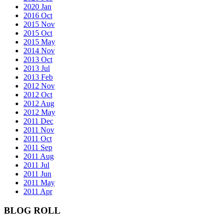
2020 Jan
2016 Oct
2015 Nov
2015 Oct
2015 May
2014 Nov
2013 Oct
2013 Jul
2013 Feb
2012 Nov
2012 Oct
2012 Aug
2012 May
2011 Dec
2011 Nov
2011 Oct
2011 Sep
2011 Aug
2011 Jul
2011 Jun
2011 May
2011 Apr
BLOG ROLL