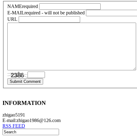
NAME
required
E-MAIL
required - will not be published
URL
INFORMATION
zhigao5191
E-mail:zhigao1986@126.com
RSS FEED