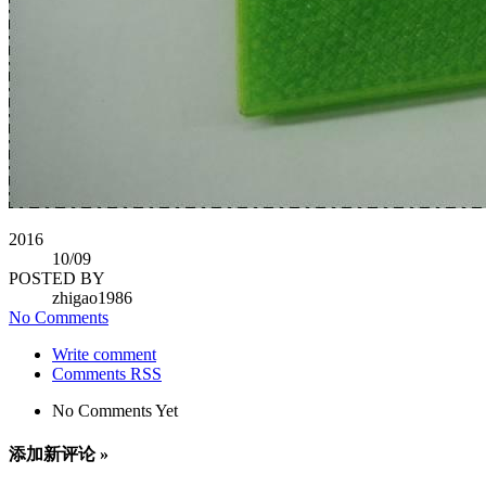
2016
10
/09
POSTED BY
zhigao1986
No Comments
Write comment
Comments RSS
No Comments Yet
添加新评论 »