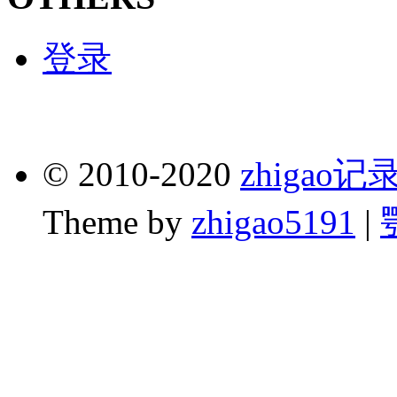
登录
© 2010-2020
zhigao
Theme by
zhigao5191
|