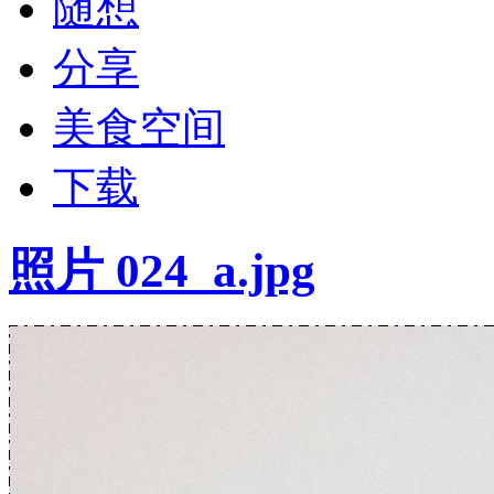
随想
分享
美食空间
下载
照片 024_a.jpg