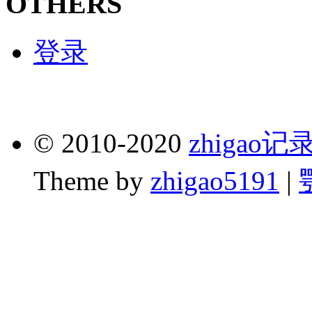
OTHERS
登录
© 2010-2020
zhigao
Theme by
zhigao5191
|