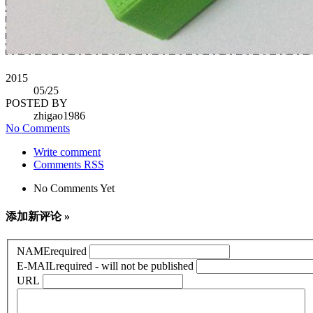
2015
05
/25
POSTED BY
zhigao1986
No Comments
Write comment
Comments RSS
No Comments Yet
添加新评论 »
NAME
required
E-MAIL
required - will not be published
URL