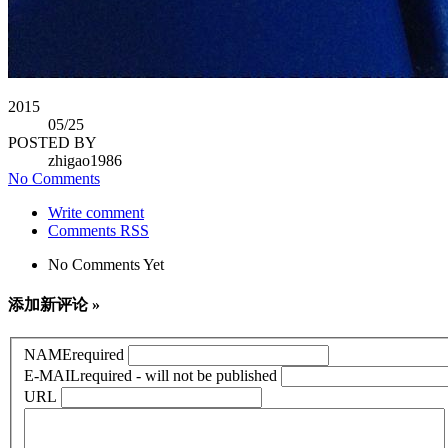
2015
05
/25
POSTED BY
zhigao1986
No Comments
Write comment
Comments RSS
No Comments Yet
添加新评论 »
NAME
required
E-MAIL
required - will not be published
URL