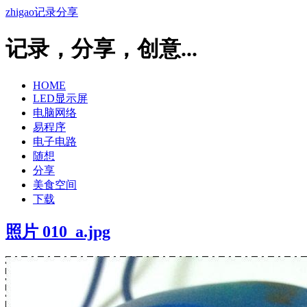
zhigao记录分享
记录，分享，创意...
HOME
LED显示屏
电脑网络
易程序
电子电路
随想
分享
美食空间
下载
照片 010_a.jpg