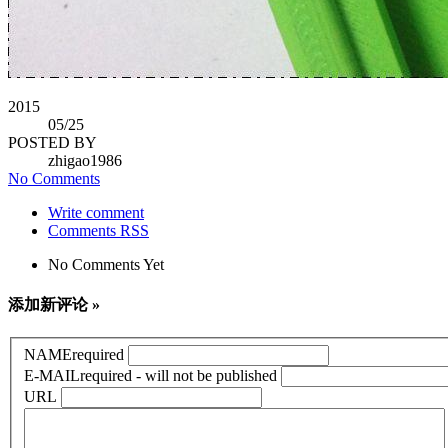
2015
05
/25
POSTED BY
zhigao1986
No Comments
Write comment
Comments RSS
No Comments Yet
添加新评论 »
NAME
required
E-MAIL
required - will not be published
URL