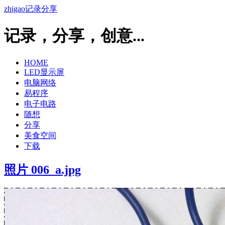
zhigao记录分享
记录，分享，创意...
HOME
LED显示屏
电脑网络
易程序
电子电路
随想
分享
美食空间
下载
照片 006_a.jpg