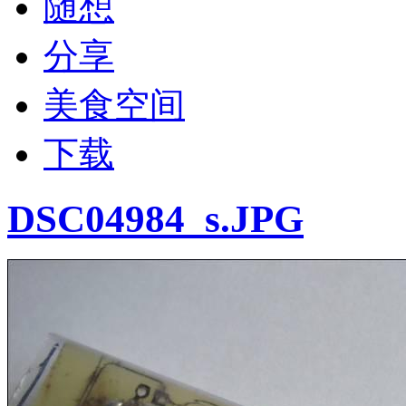
随想
分享
美食空间
下载
DSC04984_s.JPG