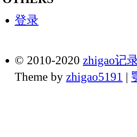
登录
© 2010-2020
zhigao
Theme by
zhigao5191
|