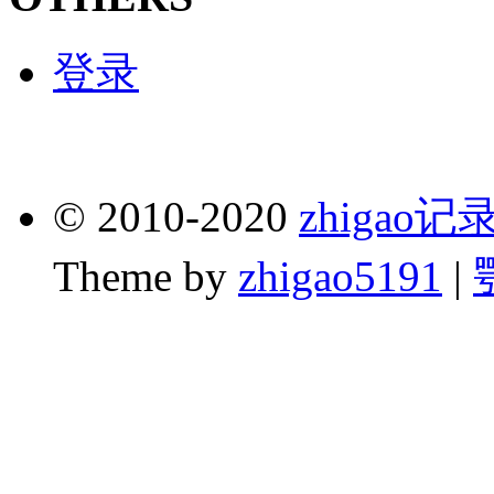
登录
© 2010-2020
zhigao
Theme by
zhigao5191
|