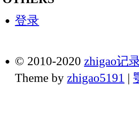
登录
© 2010-2020
zhigao
Theme by
zhigao5191
|