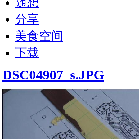
随想
分享
美食空间
下载
DSC04907_s.JPG