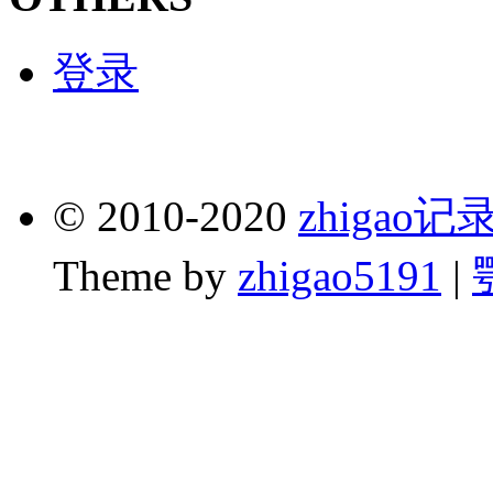
登录
© 2010-2020
zhigao
Theme by
zhigao5191
|