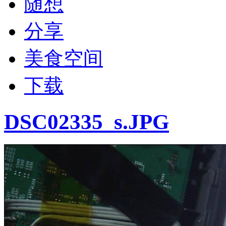
随想
分享
美食空间
下载
DSC02335_s.JPG