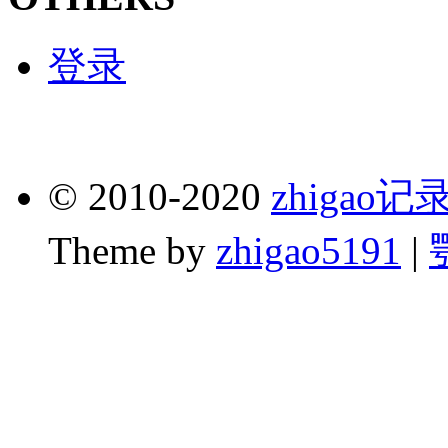
登录
© 2010-2020
zhigao
Theme by
zhigao5191
|