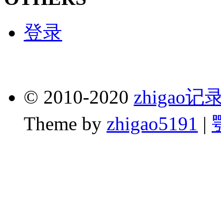
登录
© 2010-2020
zhigao
Theme by
zhigao5191
|