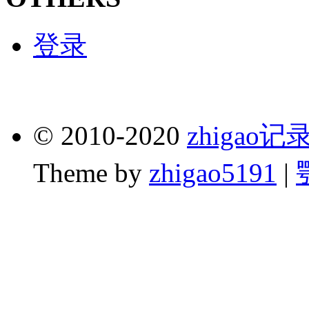
登录
© 2010-2020
zhigao
Theme by
zhigao5191
|