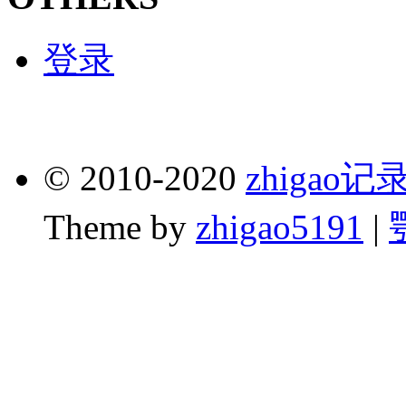
登录
© 2010-2020
zhigao
Theme by
zhigao5191
|