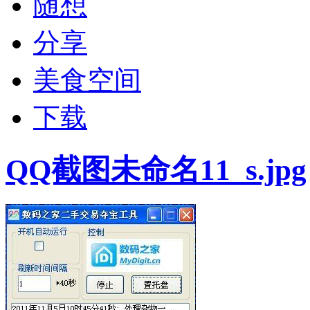
随想
分享
美食空间
下载
QQ截图未命名11_s.jpg