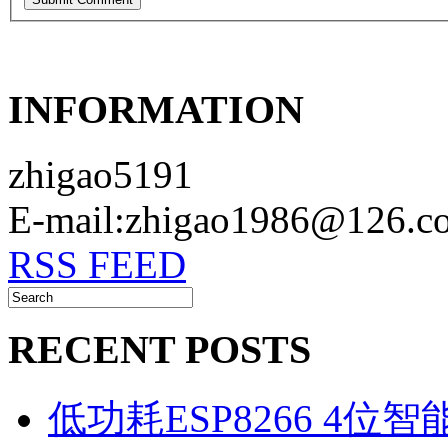
INFORMATION
zhigao5191
E-mail:zhigao1986@126.c
RSS FEED
RECENT POSTS
低功耗ESP8266 4位