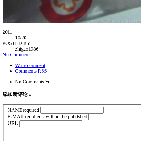
2011
10
/20
POSTED BY
zhigao1986
No Comments
Write comment
Comments RSS
No Comments Yet
添加新评论 »
NAME
required
E-MAIL
required - will not be published
URL